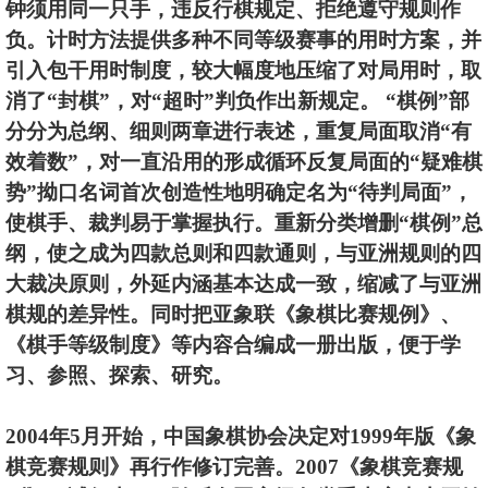
钟须用同一只手，违反行棋规定、拒绝遵守规则作
负。计时方法提供多种不同等级赛事的用时方案，并
引入包干用时制度，较大幅度地压缩了对局用时，取
消了“封棋”，对“超时”判负作出新规定。 “棋例”部
分分为总纲、细则两章进行表述，重复局面取消“有
效着数”，对一直沿用的形成循环反复局面的“疑难棋
势”拗口名词首次创造性地明确定名为“待判局面”，
使棋手、裁判易于掌握执行。重新分类增删“棋例”总
纲，使之成为四款总则和四款通则，与亚洲规则的四
大裁决原则，外延内涵基本达成一致，缩减了与亚洲
棋规的差异性。同时把亚象联《象棋比赛规例》、
《棋手等级制度》等内容合编成一册出版，便于学
习、参照、探索、研究。
2004年5月开始，中国象棋协会决定对1999年版《象
棋竞赛规则》再行作修订完善。2007《象棋竞赛规