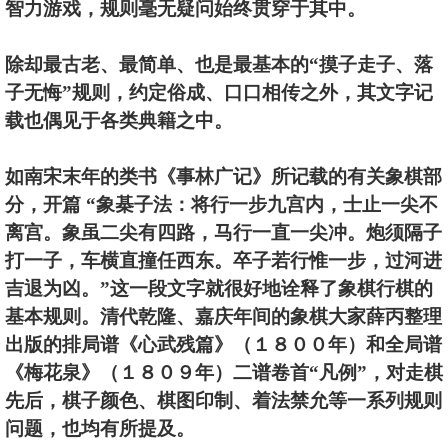
智力游戏，规则毫无疑问始终贯穿于其中。
除却最古老、最简单、也是最基本的“摸子走子、落
子无悔”规则，约定俗成、口口相传之外，其文字记
载也偶见于各类典籍之中。
如南宋末年的类书《事林广记》所记载的有关象棋部
分，开篇 “象棊子法：将行一步九宫内，士止一尖不
离宫。象虽二尖有四路，马行一直一尖冲。炮须隔子
打一子，车横直撞任西东。卒子若行惟一步，过河进
吉退为凶。”这一段文字就很好地诠释了象棋行棋的
基本规则。清代乾隆、嘉庆年间的象棋大家薛丙整理
出版的排局谱《心武残篇》（１８００年）和全局谱
《梅花泉》（１８０９年）二谱卷首“凡例”，对走棋
先后，棋子颜色、棋图印制、着法禁允等一系列规则
问题，也均有所提及。