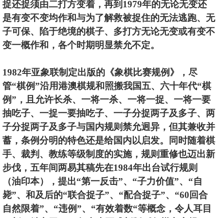
捉还捉须由二打方变着，再到1979年的无论无变还
是有变不变均作和与为了解救被捉住的无法逃跑、无
子可保、陷于绝境的棋子、多打方无论无变或有变不
变一概作和，各个时期明显禁允不定。
1982年亚象联制定出版的《象棋比赛规例》，尽
管“棋例”沿用港澳棋规和照搬我国五、六十年代“棋
例”，且允许长杀、一将一杀、一将一捉、一将一要
抽吃子、一捉一要抽吃子、一子分捉两子及多子、两
子分捉两子及多子与国内规则禁允迥异，但其兼收并
蓄，条例分明的特色还是给国内以启发。同时随着棋
手、裁判、教练等级制度的实施，规则重修也迈出新
步伐，五年间两易其稿先在1984年出台试行规则
（油印本），提出“第一反击”、“子力价值”、“自
毙”、和及后的“联合捉子”、“配合捉子”、“60回合
自然限着”、“违例”、“有效着数“等概念，令人耳目