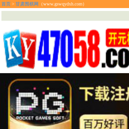
首页
>
甘肃围棋网
（www.gswqydxh.com）