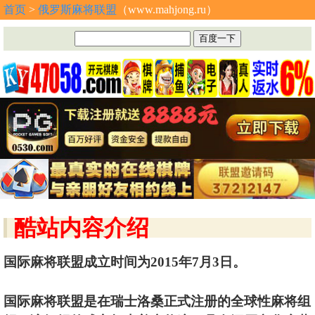
首页
>
俄罗斯麻将联盟
（www.mahjong.ru）
酷站内容介绍
国际麻将联盟成立时间为2015年7月3日。
国际麻将联盟是在瑞士洛桑正式注册的全球性麻将组