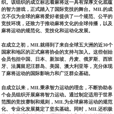
织。该组织的成立标志着麻将这一具有深厚文化底蕴
的智力游戏，正式踏入了国际竞技的舞台。MIL的成
立不仅为全球的麻将爱好者提供了一个规范、公平的
竞技环境，还致力于推动麻将文化的全球传播，以及
麻将运动的规范化、竞技化和运动化发展。
在成立之初，MIL就得到了来自全球五大洲的近30个
国家和地区的正式麻将协会的支持与加入。这些创始
会员包括中国、日本、新加坡、丹麦、俄罗斯、西班
牙、法属留尼汪群岛、美国、澳大利亚等，充分体现
了麻将运动的国际影响力和广泛群众基础。
自成立以来，MIL秉承智力运动的理念，不断协助各
个会员组织开展麻将智力运动。通过制定适用于世界
范围的竞技赛制和规则，MIL为全球麻将运动的规范
化、专业化发展奠定了坚实基础。同时，MIL还积极