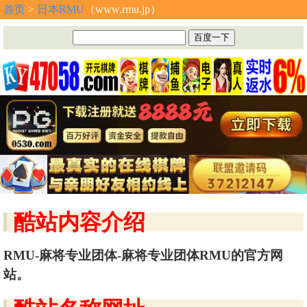
首页
>
日本RMU
（www.rmu.jp）
酷站内容介绍
RMU-麻将专业团体-麻将专业团体RMU的官方网
站。