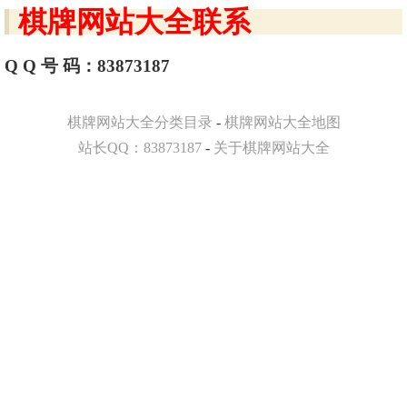
棋牌网站大全联系
Q Q 号 码：83873187
棋牌网站大全分类目录
-
棋牌网站大全地图
站长QQ：83873187
-
关于棋牌网站大全